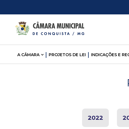
C
â
m
A CÂMARA
PROJETOS DE LEI
INDICAÇÕES E R
a
r
a
M
u
2022
2