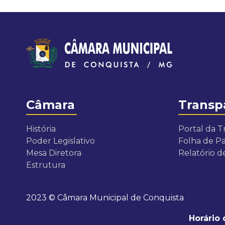
n
i
c
i
p
Câmara
Transp
a
História
Portal da T
Poder Legislativo
Folha de 
l
Mesa Diretora
Relatório 
Estrutura
d
e
2023 © Câmara Municipal de Conquista
C
Horário