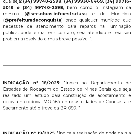
qual seja:
(34) 99740-2598, (34) 99930-6469, (34) 99716-
5019 e (34) 99740-2598
, bem como o Instagram da
mesma (
@sec.obras.infraestrutura
) e do Município
(
@prefeituradeconquista
) onde qualquer munícipe que
necessite de atendimento para reparos na iluminação
pública, pode entrar em contato, será atendido e terá seu
problema resolvido o mais breve possível.”.
_____________________________________________________________
_____________________________________________
INDICAÇÃO nº 18/2025
: "Indica ao Departamento de
Estradas de Rodagem do Estado de Minas Gerais que seja
realizado um estudo para construção de acostamento e
ciclovia na rodovia MG-464 entre as cidades de Conquista e
Sacramento até o trevo da BR-050. "
INDICAÇÃO nº 19/2025
: "Indica a realização de poda na rua