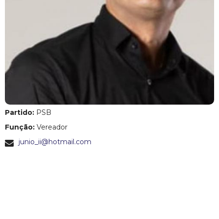
c
i
p
a
l
Partido:
PSB
d
Função:
Vereador
e
junio_ii@hotmail.com
C
o
n